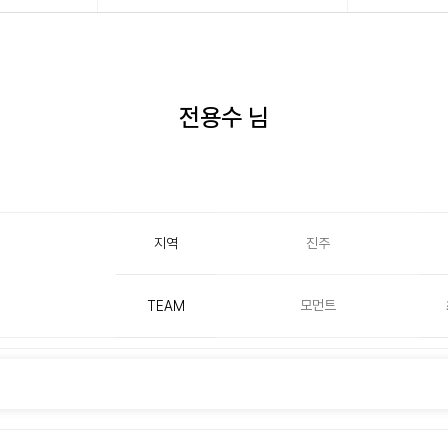
전용수 님
지역
진주
모먼트
TEAM