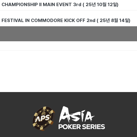
CHAMPIONSHIP II MAIN EVENT 3rd ( 25년 10월 12일)
FESTIVAL IN COMMODORE KICK OFF 2nd ( 25년 8월 14일)