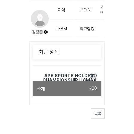
2
지역
POINT
0
TEAM
최고랭킹
김창준
최근 성적
+20
APS SPORTS HOLDEM
CHAMPIONSHIP II 8MAX
HIGHROLLER 2nd ( 25년 10월
소계
+20
11일)
목록