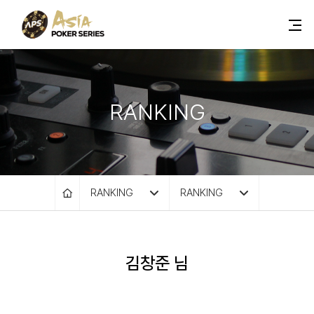
RANKING
RANKING
RANKING
김창준 님