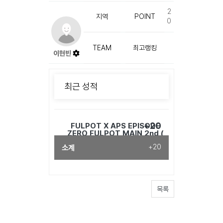
2
지역
POINT
0
TEAM
최고랭킹
이현빈
최근 성적
+20
FULPOT X APS EPISODE
ZERO FULPOT MAIN 2nd (
25년 11월 22일)
소계
+20
목록