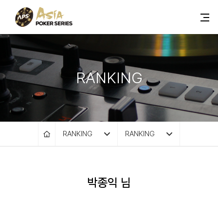
RANKING
RANKING
RANKING
박종익 님