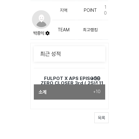
1
지역
POINT
0
TEAM
최고랭킹
박종익
최근 성적
+10
FULPOT X APS EPISODE
ZERO CLOSER 3rd ( 25년 11
월 23일)
소계
+10
목록