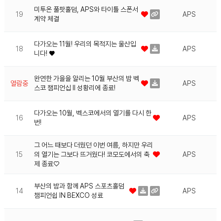
미투온 풀팟홀덤, APS와 타이틀 스폰서
19
APS
계약 체결
다가오는 11월! 우리의 목적지는 울산입
18
APS
니다! ♥
완연한 가을을 알리는 10월 부산의 밤 벡
열람중
APS
스코 챔피언십 II 성황리에 종료!
다가오는 10월, 벡스코에서의 열기를 다시 한
16
APS
번!
그 어느 때보다 더웠던 이번 여름, 하지만 우리
15
의 열기는 그보다 뜨거웠다! 코모도에서의 축
APS
제 종료♡
부산의 밤과 함께 APS 스포츠홀덤
14
APS
챔피언쉽 IN BEXCO 성료