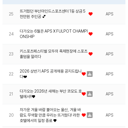
뜨거웠던 부산마인드스포츠센터 1등 상금 5
25
APS
천만원 주인공 💕
다가오는 6월은 APS X FULPOT CHAMPI
24
APS
ONSHIP
키스포츠페스티벌 모두의 축제현장에 스포츠
23
APS
홀덤을 알리다
2026 상반기 APS 공개채용 공지드립니
22
APS
다❤️
다가오는 2026년 새해는 부산 코모도 호
21
APS
텔에서!!♥
차가운 겨울 바람 불어오는 울산, 겨울 바
20
람도 무색할 만큼 우리는 뜨거웠다! 라한
APS
호텔에서의 일정 종료 ♥