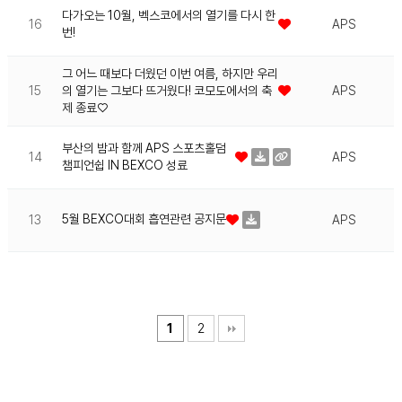
다가오는 10월, 벡스코에서의 열기를 다시 한
16
APS
번!
그 어느 때보다 더웠던 이번 여름, 하지만 우리
15
의 열기는 그보다 뜨거웠다! 코모도에서의 축
APS
제 종료♡
부산의 밤과 함께 APS 스포츠홀덤
14
APS
챔피언쉽 IN BEXCO 성료
5월 BEXCO대회 흡연관련 공지문
13
APS
1
2