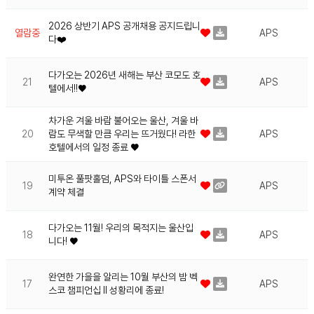
2026 상반기 APS 공개채용 공지드립니
열람중
APS
다❤️
다가오는 2026년 새해는 부산 코모도 호
21
APS
텔에서!!♥
차가운 겨울 바람 불어오는 울산, 겨울 바
20
람도 무색할 만큼 우리는 뜨거웠다! 라한
APS
호텔에서의 일정 종료 ♥
미투온 풀팟홀덤, APS와 타이틀 스폰서
19
APS
계약 체결
다가오는 11월! 우리의 목적지는 울산입
18
APS
니다! ♥
완연한 가을을 알리는 10월 부산의 밤 벡
17
APS
스코 챔피언십 II 성황리에 종료!