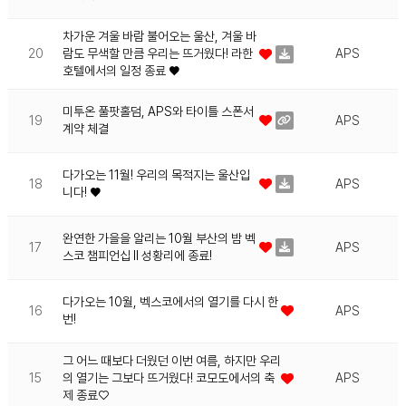
차가운 겨울 바람 불어오는 울산, 겨울 바
20
람도 무색할 만큼 우리는 뜨거웠다! 라한
APS
호텔에서의 일정 종료 ♥
미투온 풀팟홀덤, APS와 타이틀 스폰서
19
APS
계약 체결
다가오는 11월! 우리의 목적지는 울산입
18
APS
니다! ♥
완연한 가을을 알리는 10월 부산의 밤 벡
17
APS
스코 챔피언십 II 성황리에 종료!
다가오는 10월, 벡스코에서의 열기를 다시 한
16
APS
번!
그 어느 때보다 더웠던 이번 여름, 하지만 우리
15
의 열기는 그보다 뜨거웠다! 코모도에서의 축
APS
제 종료♡